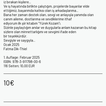
iz bırakan kişilere...
Ve iş hayatında birlikte çalıştığım, projelerde başarılar elde
ettiğimiz, başarımda katkısı olan iş arkadaşlarıma...
Bana her zaman destek olan, sevgi ve anlayışla yanımda olan
canım aileme, dostlarıma ve sevdiklerime ithaf
ediyorum ilk şiir kitabım “Yürek Kozam”ı.
Sizinle paylaştığım anılar ve duygularla anlam kazanan bu kitap
sizlere olan minnettarlığımı ve sevgimi ifade eden
bir teşekkürdür.
Sevgiyle ve saygıyla...
Ocak 2025
Fatma Dik-Thiel
1. Auflage: Februar 2025
ISBN: 978-3-911798-00-6
116 Seiten; 10,00 EUR
10
€