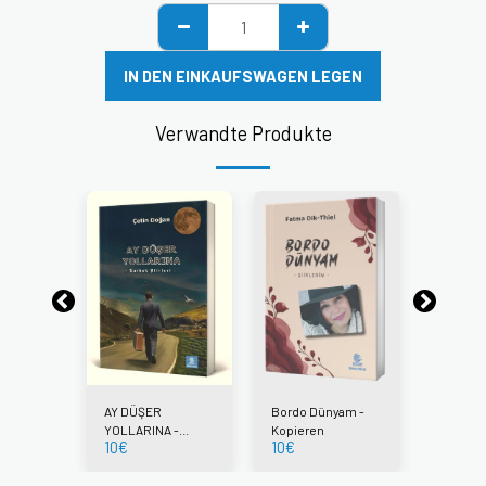
IN DEN EINKAUFSWAGEN LEGEN
Verwandte Produkte
ANS III,
AY DÜŞER
Bordo Dünyam -
GÖÇ ve 
a Hâlâ
YOLLARINA -
Kopieren
Avuçlar
10
€
10
€
15.00
€
Var
Gurbet Şiirleri -
Sıcaklığ